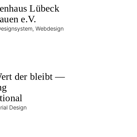
enhaus Lübeck
auen e.V.
Designsystem, Webdesign
Wert der bleibt —
ng
tional
orial Design