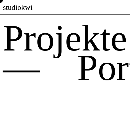
studiokwi
Projekte
— Port