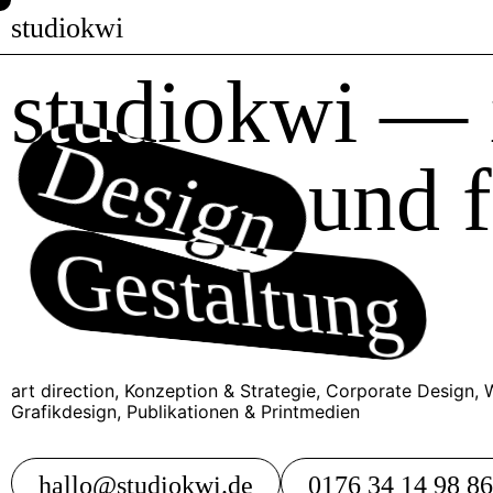
studiokwi
studiokwi — i
Design
und f
Gestaltung
art direction, Konzeption & Strategie, Corporate Design
Grafikdesign, Publikationen & Printmedien
hallo@studiokwi.de
0176 34 14 98 86