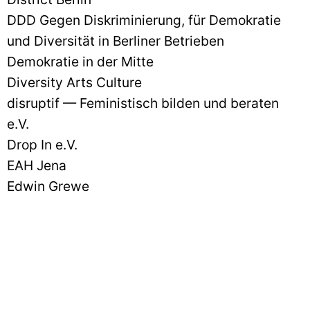
DDD Gegen Diskriminierung, für Demokratie
und Diversität in Berliner Betrieben
Demokratie in der Mitte
Diversity Arts Culture
disruptif — Feministisch bilden und beraten
e.V.
Drop In e.V.
EAH Jena
Edwin Grewe
Fabrik Osloer Straße
Faire Periode Lichtenberg
Female Photo Club
FHXB Friedrichshain-Kreuzberg Museum
Frauen informations Zentrum stuttgart